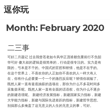
Skip
逗你玩
to
the
content
Month:
February 2020
二三事
可好二月题记 过去我曾苍老如今风华正茂谁都负重前行不负韶
华可好 傻大叔的逻辑是很简单的，行动是很专注的。实力是有
限的，亏本是不干的。中国式的官腔和矫情，他是不在乎的。
在这个世界上，不喜欢你的人正如你不喜欢的人一样大有人
在，你有什么必要要一个一个的激烈反应呢？矫情你就输了。
既然人家一直有釜底抽薪的选项在，那你为什么不多花时间多
采集柴禾呢。既然人家一直有全面的话语权，你为什么不逐步
的新建语境呢。 新建经济发展指标，新建国家实力指标，新建
大学能力指标，新建与国际先进差距的指标，新建哲学思想。
别搞那么多掩盖了这无意义的人生的无意义的事，可好。