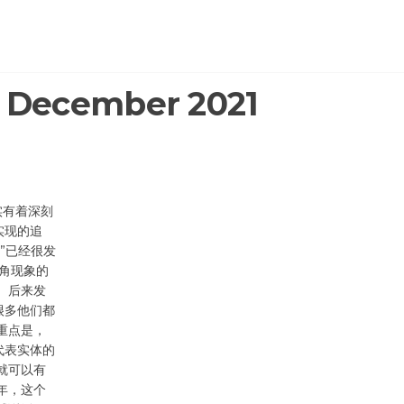
:
December 2021
实有着深刻
实现的追
”已经很发
一角现象的
。后来发
很多他们都
重点是，
代表实体的
就可以有
年，这个