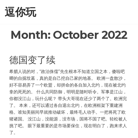
Skip
逗你玩
to
the
content
Month:
October 2022
德国变了续
希腊人说的对，“政治侏儒”先生根本不知道立国之本，傻啦吧
唧的自掘坟墓，真的是自己挖自己家的地基。 欧洲一盘散沙，
好不容易弄了一个欧盟，却拼命的各自加入北约，现在被北约
拿的死死的。 什么共同防御，明明是随时听令。军事是江山，
你都没江山，玩什么呢？ 带头大哥现在还少了两个了。欧洲完
了。 本来，还可以通过各自退出北约，在欧洲框架下重建洲
格。谁知美丽间早就推动破坏，最终毛人动手。一把将死了欧
猪诸国。 没江山，没能源，没市场，国将不国了吧。轻松被人
挑了吧。 眼下最重要的是市场要保住，现在明白了，跑来求人
了。