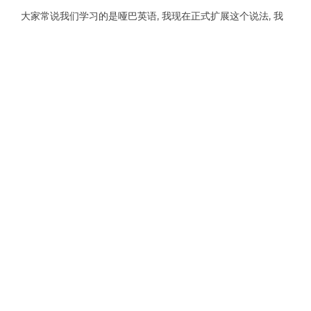
大家常说我们学习的是哑巴英语, 我现在正式扩展这个说法, 我
们学的是 哑巴中文. 最近和千里之外的朋友, 有了神秘的联系:
我在反思球童跟我讲的大幸福问题之时, 他“无故”突然就发来
了“大勇”的说辞; 他的亲人离世之际, 我“无故”突然给他发去了对
人生苦短的感叹. 我二月份说有人要走下坡路, 瞧不上有些总统
的做法. 现在事情最新的演变, 推翻了前些时的假设. 现在的状况,
才是我预计会发生的, 才起码让人看得上一点, 才符合逻辑. 逻辑
很简单, 就是“非我族类, 其心必异”, 以及“不带你玩”. 不带你玩相
对简单, 原来的圈子里, 现在已经到处都有你, 那么我退出重建一
些新圈子好了. 而其心必异, 就需要诛杀你, 这就需要狠招. 他们
极为重要的策略, 就是在你转型的当口, 转型已经开始的时候, 釜
底抽薪, 各个层面都抽薪. 这是四两拨千斤的打法,…
Dony
Off
May 14, 2019
By
996 问题
很多企业主大声疾呼支持 996, 并诠释了应该这么做的理由. 这
事情发生在社会主义市场经济体制下的中国, 我想它反映出人类
历史上最高效的人力堆砌式工作模式 – 精神高度统一的无限的