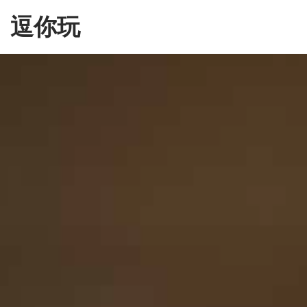
Skip
逗你玩
to
the
content