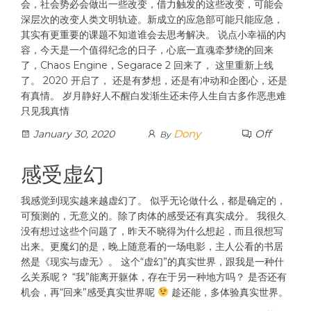
会，社会势必会做出一些改变，借力触发的这些改变，可能会
深层次的改变人类文明轨迹。新成立的应急部可能只能应急，
其实有更重要的课题不知道谁会去思考解决。 说点小幸福的内
容，今天是一个值得纪念的日子，心底一直魂牵梦绕的回来
了，Chaos Engine，Segarace 2 回来了， 这里重新上线
了。 2020 开启了， 还是有梦想，还是有冲动和企图心，还是
有真情。 岁月静好人不醒白发渐生还未停人生自古多作恶患难
只见我真情
Dony
Off
January 30, 2020
By
感受虚幻
我感觉到现实越来越虚幻了。 似乎无论做什么，都是确定的，
可预测的，无意义的。除了肉体的感受还有真实成分。 我很久
没有想过这些个问题了，昨天不晓得为什么想起，而且很想写
出来。更魔幻的是，晚上随意看的一场电影，主人公看的书居
然是《现实与虚无》。 这个“虚幻”的真实世界，跟我是一种什
么关系呢？ “我”能离开躯体，存在于另一种地方吗？ 是否还有
机会，再“回来”感受真实世界呢
趁还能，多体验真实世界。