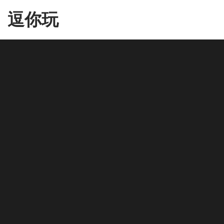
Skip
逗你玩
to
the
content