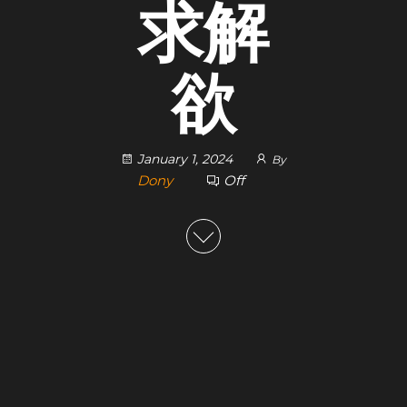
求解
欲
January 1, 2024
By
Dony
Off