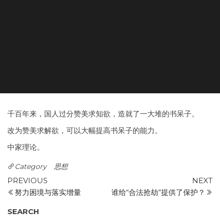
千百年来，国人过分赞美求知欲，造就了一大堆的书呆子。
改为赞美求解欲，可以大幅提高书呆子的能力。
中家理论。
Category
思想
Post
Previous
N
PREVIOUS
NEXT
Post
P
努力困境与落实增量
谁给“合法抢劫”提供了保护？
navigation
SEARCH