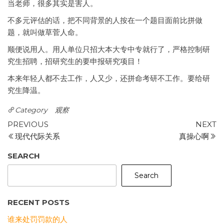
当老师，很多其实是害人。
不多元评估的话，把不同背景的人按在一个题目面前比拼做
题，就叫做草菅人命。
顺便说用人。用人单位只招大本大专中专就行了，严格控制研
究生招聘，招研究生的要申报研究项目！
本来年轻人都不去工作，人又少，还拼命考研不工作。要给研
究生降温。
Category
观察
Post
Previous
N
PREVIOUS
NEXT
Post
P
现代代际关系
真操心啊
navigation
SEARCH
Search
RECENT POSTS
谁来处罚罚款的人