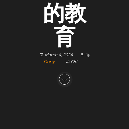
的教
育
March 4, 2024
By
Dony
Off