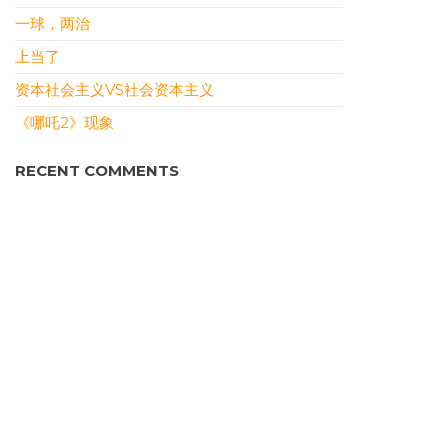
一球，两治
上当了
资本社会主义VS社会资本主义
《哪吒2》现象
RECENT COMMENTS
DONY
ON
本站恢复上线
سمعها
ON
裹挟式沉沦
سمعها
ON
裹挟式沉沦
RONALDUTIND
ON
三则
WILLIAMSOG
ON
表面要顶住
ARCHIVES
JULY 2026