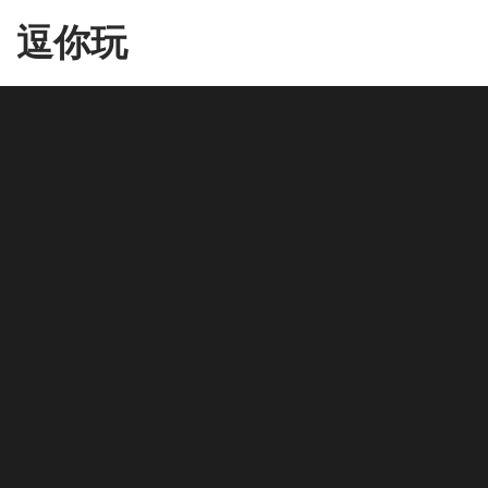
Skip
逗你玩
to
the
content