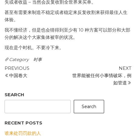
失或者收益 – 当然会反复收割全世界来买单。
甚至有需要来制造不稳定或者稳定来反复收割来获得最佳人生
体验。
我不懂经济，但是也会猜得到至少有 10 种方案可以部分和大部
分的解决这个大家集体被宰的状况。
现在是个时机。不要冷下来。
Category
时事
Post
Previous
N
PREVIOUS
NEXT
Post
P
中国卷大
世界能被任何小事情破坏，例
navigation
如管道
SEARCH
Search
RECENT POSTS
谁来处罚罚款的人