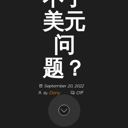
美元
问
题？
September 20, 2022
Dony
Off
By