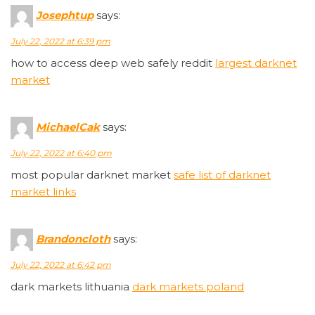
Josephtup
says:
July 22, 2022 at 6:39 pm
how to access deep web safely reddit
largest darknet
market
MichaelCak
says:
July 22, 2022 at 6:40 pm
most popular darknet market
safe list of darknet
market links
Brandoncloth
says:
July 22, 2022 at 6:42 pm
dark markets lithuania
dark markets poland