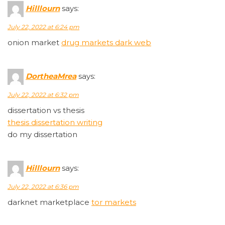
Hilllourn
says:
July 22, 2022 at 6:24 pm
onion market
drug markets dark web
DortheaMrea
says:
July 22, 2022 at 6:32 pm
dissertation vs thesis
thesis dissertation writing
do my dissertation
Hilllourn
says:
July 22, 2022 at 6:36 pm
darknet marketplace
tor markets