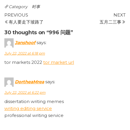
Category
时事
Post
Previous
N
PREVIOUS
NEXT
Post
P
有人要走下坡路了
五月二三事
navigation
30 thoughts on “996 问题”
Janshoof
says:
July 22, 2022 at 6:18 pm
tor markets 2022
tor market url
DortheaMrea
says:
July 22, 2022 at 6:22 pm
dissertation writing memes
writing editing service
professional writing service