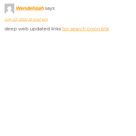
Wendellpah
says:
July 22, 2022 at 6:42 pm
deep web updated links
tor search onion link
ZacharyWoumb
says:
July 22, 2022 at 6:42 pm
dark markets canada
buy drugs on darknet
Timmyannew
says:
July 22, 2022 at 6:42 pm
darknet links 2022 drugs
hacking tools darknet
markets