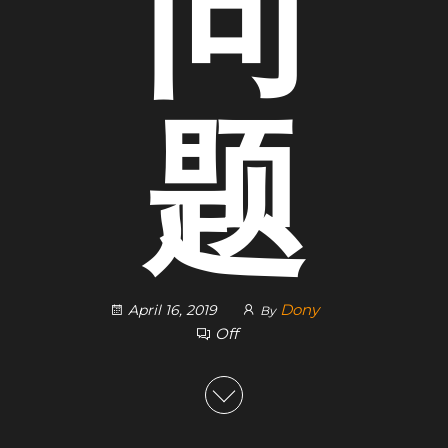
问
题
Dony
April 16, 2019
By
Off