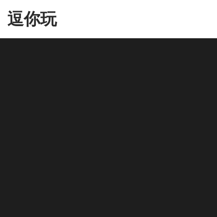
Skip
逗你玩
to
the
content