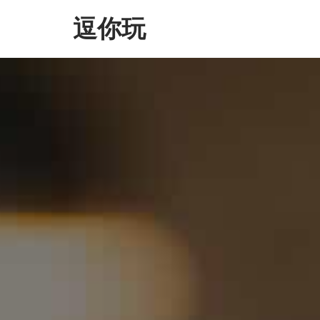
Skip
逗你玩
to
the
content