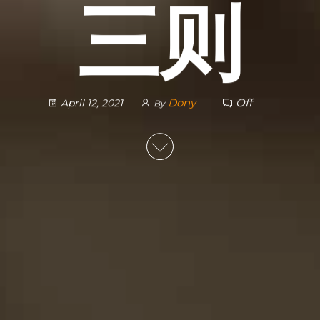
三则
Dony
Off
April 12, 2021
By