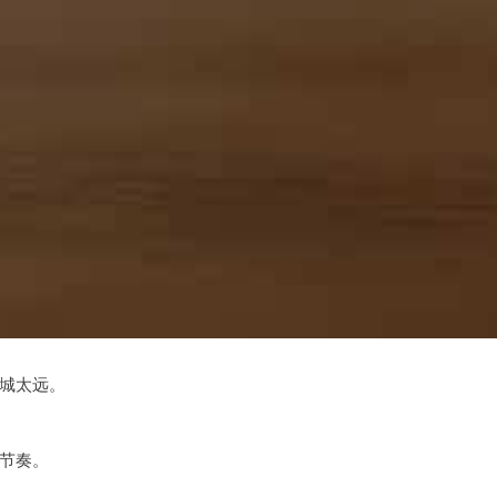
城太远。
节奏。