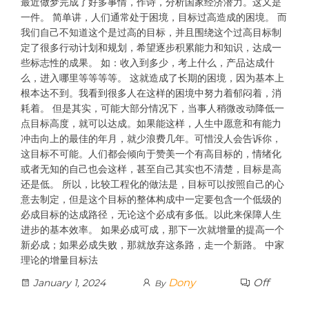
最近做梦完成了好多事情，作诗，分析国家经济潜力。这又是
一件。 简单讲，人们通常处于困境，目标过高造成的困境。 而
我们自己不知道这个是过高的目标，并且围绕这个过高目标制
定了很多行动计划和规划，希望逐步积累能力和知识，达成一
些标志性的成果。 如：收入到多少，考上什么，产品达成什
么，进入哪里等等等等。 这就造成了长期的困境，因为基本上
根本达不到。我看到很多人在这样的困境中努力着郁闷着，消
耗着。 但是其实，可能大部分情况下，当事人稍微改动降低一
点目标高度，就可以达成。如果能这样，人生中愿意和有能力
冲击向上的最佳的年月，就少浪费几年。可惜没人会告诉你，
这目标不可能。人们都会倾向于赞美一个有高目标的，情绪化
或者无知的自己也会这样，甚至自己其实也不清楚，目标是高
还是低。 所以，比较工程化的做法是，目标可以按照自己的心
意去制定，但是这个目标的整体构成中一定要包含一个低级的
必成目标的达成路径，无论这个必成有多低。以此来保障人生
进步的基本效率。 如果必成可成，那下一次就增量的提高一个
新必成；如果必成失败，那就放弃这条路，走一个新路。 中家
理论的增量目标法
Dony
Off
January 1, 2024
By