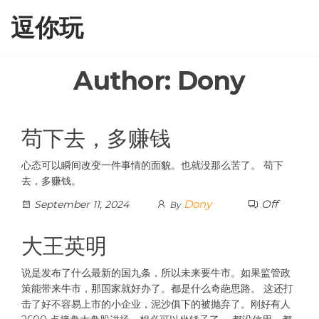
Skip
逗你玩
to
the
content
Author:
Dony
苟下去，多赚钱
心态可以瞬间改变一件事情的面貌。也就没那么苦了。 苟下
去，多赚钱。
Dony
Off
September 11, 2024
By
大王英明
说是发布了什么最新的国九条，所以未来要牛市。如果监管政
策能带来牛市，那国家就好办了。都是什么奇葩思路。 这还打
击了好不容易上市的小企业，泥沙俱下的被抛弃了。刚好有人