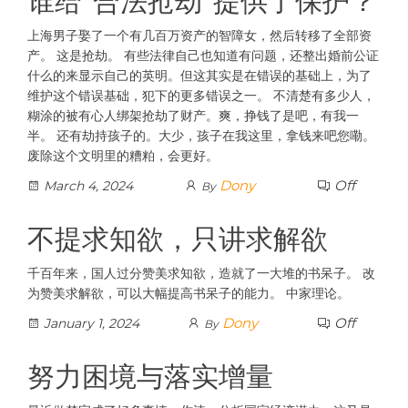
谁给“合法抢劫”提供了保护？
上海男子娶了一个有几百万资产的智障女，然后转移了全部资
产。 这是抢劫。 有些法律自己也知道有问题，还整出婚前公证
什么的来显示自己的英明。但这其实是在错误的基础上，为了
维护这个错误基础，犯下的更多错误之一。 不清楚有多少人，
糊涂的被有心人绑架抢劫了财产。爽，挣钱了是吧，有我一
半。 还有劫持孩子的。大少，孩子在我这里，拿钱来吧您嘞。
废除这个文明里的糟粕，会更好。
Dony
Off
March 4, 2024
By
不提求知欲，只讲求解欲
千百年来，国人过分赞美求知欲，造就了一大堆的书呆子。 改
为赞美求解欲，可以大幅提高书呆子的能力。 中家理论。
Dony
Off
January 1, 2024
By
努力困境与落实增量