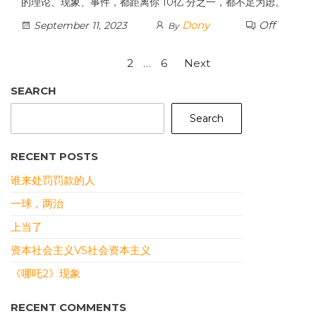
的理论、现象、事件，都距离你 10亿 分之一，都不足为虑。
Dony
Off
September 11, 2023
By
Posts
1
2
…
6
Next
pagination
SEARCH
Search
RECENT POSTS
谁来处罚罚款的人
一球，两治
上当了
资本社会主义VS社会资本主义
《哪吒2》现象
RECENT COMMENTS