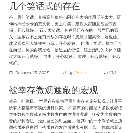
几个笑话式的存在
茶，最佳笑话。其极高的价格与附会夸大的作用反差太大。延
伸出神经兮兮的茶文化，更是可笑。建议大家随意泡些东西
喝，开心就好。 石，大笑话。各种原始存在的一般而已的石
头，这东西不是无穷无尽的存在吗？忽悠才能高价，这也信。
建议喜欢的人随便捡点玩，开心就好。 自我，笑话。根本不存
在而已。你的自我是啥。是过去的记忆，还是活动的肉体？建
议大家开心就好。 自由，开心就好。 道理，开心就好。 开心
就好。
Dony
Off
October 15, 2023
By
被幸存微观遮蔽的宏观
就是一叶障目。 世界存在极为严重的幸存者偏差状况，让几乎
所有人都偏离事实的进行决策。 不发声的可能是大多数或者绝
大多数被少数或者极少数发声的声浪淹没后，转变为少数的声
音的那种看法，走到自己的对立面。 这其中的一个例子就是所
谓劣币驱逐良币，劣币狡诈发声后逐步占据上风。 你偶尔看见