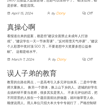
2600 点接盘大盘股进场，想必可以坐轿子了。 都没信用，都
是炒家。都是流氓。
Dony
Off
April 15, 2024
By
真操心啊
看报道出来的提案，都是些“建议全面禁止未成年人打游
戏”，“建议学生一天一节体育课”，“反对雨雪天气停课”，“建议
个人彩票中奖封顶 500 万，不要老想中大奖要多想公益奉
献”。 这都是啥水平。
Dony
Off
March 7, 2024
By
误人子弟的教育
教育的出路在两点，一是高考引入多元评估体系，二是中学教
师大量换人。 换另一个群体，换上山下乡的人。进城的好学生
去搞科研不要当老师，很多其实是害人。 不多元评估的话，把
不同背景的人按在一个题目面前比拼做题，就叫做草菅人命。
顺便说用人。用人单位只招大本大专中专就行了，严格控制研