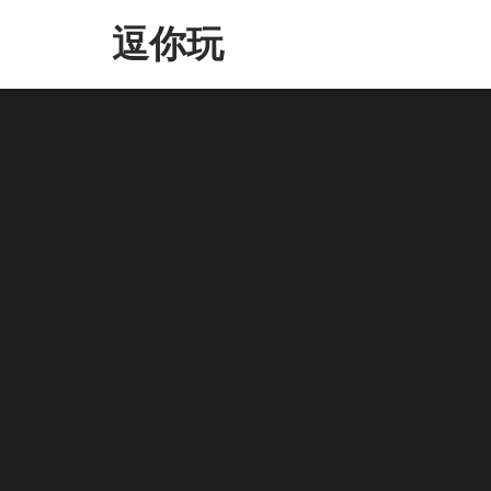
Skip
逗你玩
to
the
content