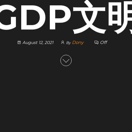
GDP文
Dony
Off
August 12, 2021
By