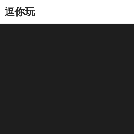
Skip
逗你玩
to
the
content