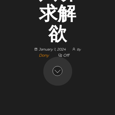
求解
欲
January 1, 2024
By
Dony
Off