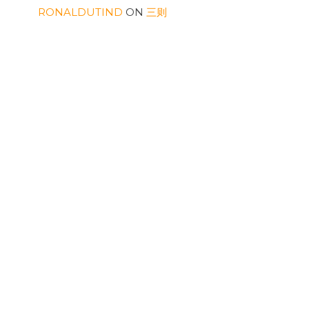
RONALDUTIND
ON
三则
WILLIAMSOG
ON
表面要顶住
ARCHIVES
AUGUST 2026
JULY 2026
MAY 2026
AUGUST 2025
FEBRUARY 2025
SEPTEMBER 2024
APRIL 2024
MARCH 2024
JANUARY 2024
OCTOBER 2023