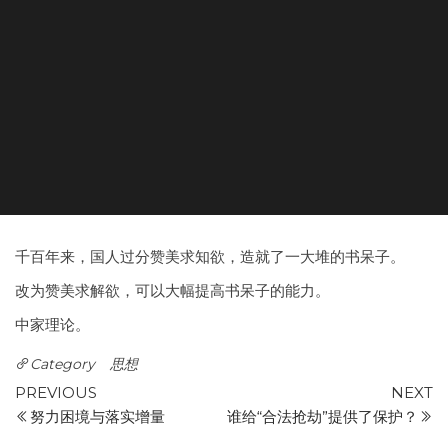
千百年来，国人过分赞美求知欲，造就了一大堆的书呆子。
改为赞美求解欲，可以大幅提高书呆子的能力。
中家理论。
Category
思想
Post
Previous
N
PREVIOUS
NEXT
Post
P
努力困境与落实增量
谁给“合法抢劫”提供了保护？
navigation