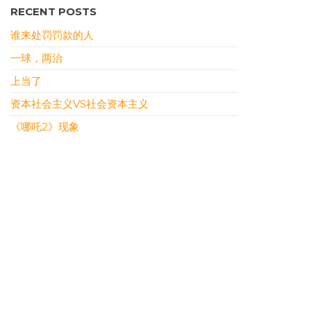
RECENT POSTS
谁来处罚罚款的人
一球，两治
上当了
资本社会主义VS社会资本主义
《哪吒2》现象
RECENT COMMENTS
DONY
ON
本站恢复上线
سمعها
ON
裹挟式沉沦
سمعها
ON
裹挟式沉沦
RONALDUTIND
ON
三则
WILLIAMSOG
ON
表面要顶住