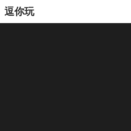
Skip
逗你玩
to
the
content