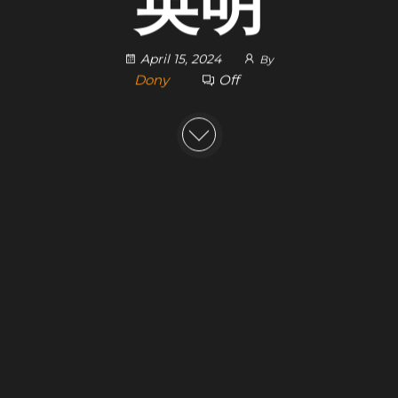
英明
April 15, 2024
By
Dony
Off