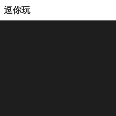
Skip
逗你玩
to
the
content