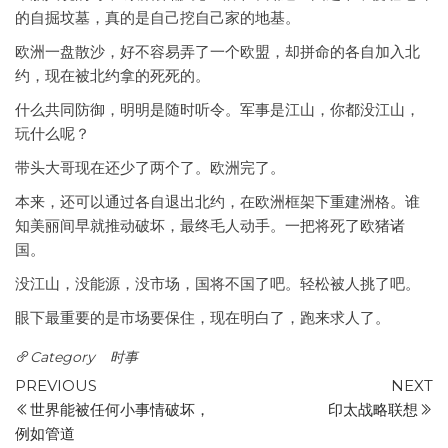
的自掘坟墓，真的是自己挖自己家的地基。
欧洲一盘散沙，好不容易弄了一个欧盟，却拼命的各自加入北
约，现在被北约拿的死死的。
什么共同防御，明明是随时听令。军事是江山，你都没江山，
玩什么呢？
带头大哥现在还少了两个了。欧洲完了。
本来，还可以通过各自退出北约，在欧洲框架下重建洲格。谁
知美丽间早就推动破坏，最终毛人动手。一把将死了欧猪诸
国。
没江山，没能源，没市场，国将不国了吧。轻松被人挑了吧。
眼下最重要的是市场要保住，现在明白了，跑来求人了。
Category
时事
Post
Previous
N
PREVIOUS
NEXT
Post
P
世界能被任何小事情破坏，
印太战略联想
navigation
例如管道