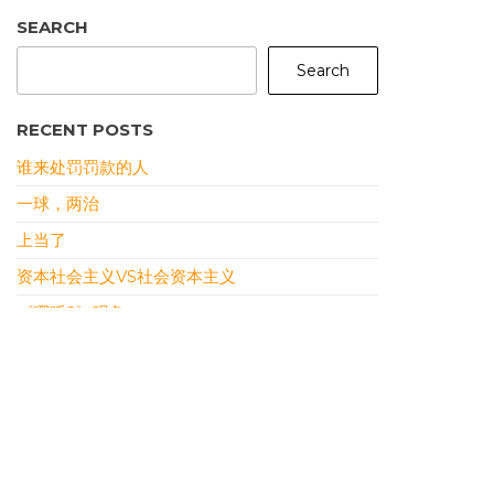
SEARCH
Search
RECENT POSTS
谁来处罚罚款的人
一球，两治
上当了
资本社会主义VS社会资本主义
《哪吒2》现象
RECENT COMMENTS
DONY
ON
本站恢复上线
سمعها
ON
裹挟式沉沦
سمعها
ON
裹挟式沉沦