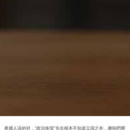
希腊人说的对，“政治侏儒”先生根本不知道立国之本，傻啦吧唧