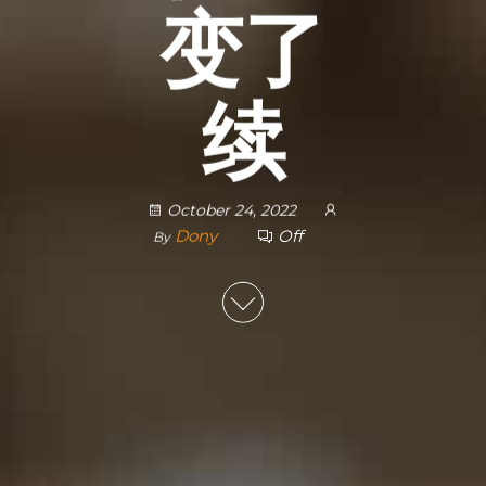
变了
续
October 24, 2022
Dony
Off
By