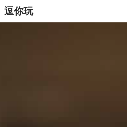
Skip
逗你玩
to
the
content