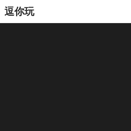
Skip
逗你玩
to
the
content