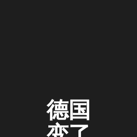
德国
变了