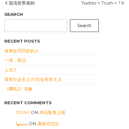
Post
P
混沌世界准则
Twitter + Truth = ?
navigation
SEARCH
Search
RECENT POSTS
谁来处罚罚款的人
一球，两治
上当了
资本社会主义VS社会资本主义
《哪吒2》现象
RECENT COMMENTS
DONY
ON
本站恢复上线
سمعها
ON
裹挟式沉沦