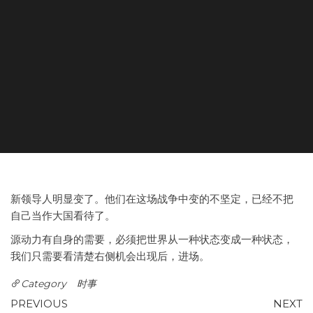
新领导人明显变了。他们在这场战争中变的不坚定，已经不把
自己当作大国看待了。
源动力有自身的需要，必须把世界从一种状态变成一种状态，
我们只需要看清楚右侧机会出现后，进场。
Category
时事
Post
Previous
N
PREVIOUS
NEXT