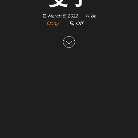
March 8, 2022
By
Dony
Off