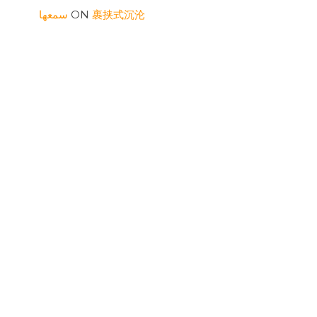
سمعها
ON
裹挟式沉沦
RONALDUTIND
ON
三则
WILLIAMSOG
ON
表面要顶住
ARCHIVES
JULY 2026
MAY 2026
AUGUST 2025
FEBRUARY 2025
SEPTEMBER 2024
APRIL 2024
MARCH 2024
JANUARY 2024
OCTOBER 2023