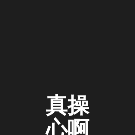
真操
心啊