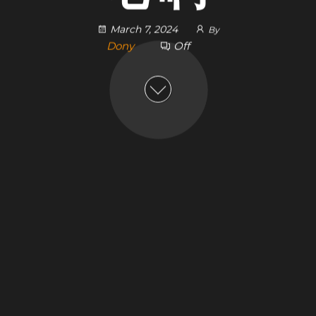
March 7, 2024
By
Dony
Off