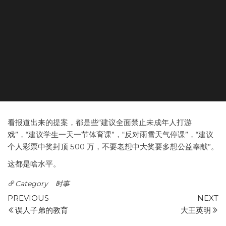
看报道出来的提案，都是些“建议全面禁止未成年人打游
戏”，“建议学生一天一节体育课”，“反对雨雪天气停课”，“建议
个人彩票中奖封顶 500 万，不要老想中大奖要多想公益奉献”。
这都是啥水平。
Category
时事
Post
Previous
N
PREVIOUS
NEXT
Post
P
误人子弟的教育
大王英明
navigation