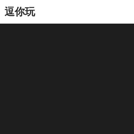
Skip
逗你玩
to
the
content