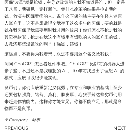
医保“改革”就是抢钱，主导这政策的人我不知道是谁，但一定是
王八蛋，我碰见一定打断他。凭什么改革的结果是抢走我的
钱，救济去医院看病的人。说什么医保的钱主要在年轻人健康
人账户里，这不是废话吗？我存了这么多年的医保，要的就是
钱在我医保里我需要用时我才用的效果！你们怎么不抢走我的
其它存款呢，抢走在我这个有钱用有饭吃的人的账户里的钱，
去救济那些没饭吃的啊？！强盗，还钱！
滚远点，不要你为我着想，永远不要用这个名义抢我钱！
问问 ChatGPT 怎么看这件事吧。ChatGPT 比以前的机器人进
步了些，不过还不是我理想的 AI 。10 年前我提出了理想 AI 的
模式，应该可以很快能实现。
良币们，你们应该重新定义优秀，在专业和职业的基础上至少
还要包括强势、钻营、势利、脸皮厚、心狠手辣这些劣币们用
来赶走你的能力。这样你才能立足。你都不能立足，那就是废
物而不是良币。
Category
时事
Post
Previous
N
PREVIOUS
NEXT