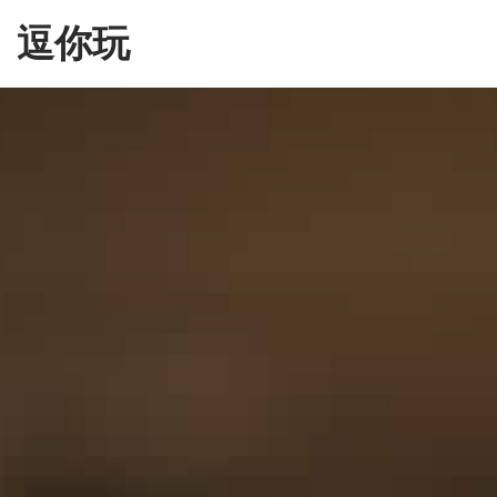
Skip
逗你玩
to
the
content