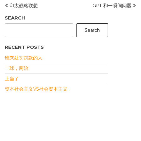
Post
P
印太战略联想
GPT 和一瞬间问题
navigation
SEARCH
Search
RECENT POSTS
谁来处罚罚款的人
一球，两治
上当了
资本社会主义VS社会资本主义
《哪吒2》现象
RECENT COMMENTS
DONY
ON
本站恢复上线
سمعها
ON
裹挟式沉沦