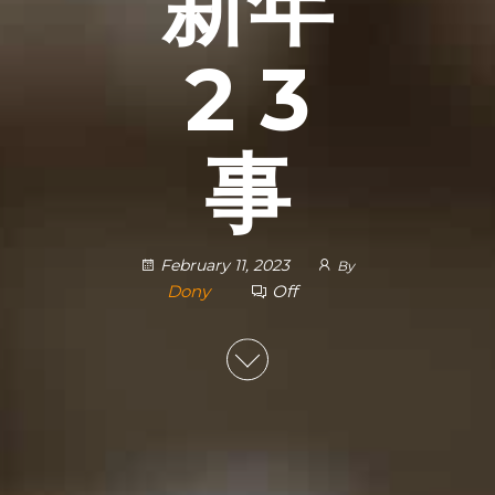
新年
2 3
事
February 11, 2023
By
Dony
Off