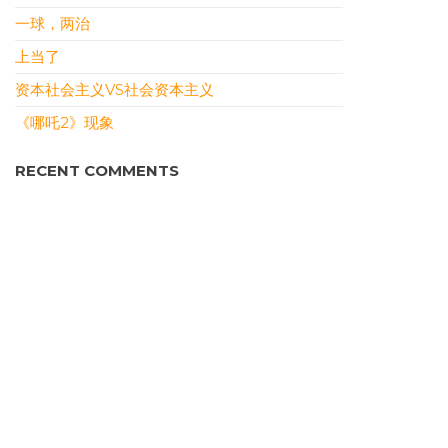
一球，两治
上当了
资本社会主义VS社会资本主义
《哪吒2》现象
RECENT COMMENTS
DONY
ON
本站恢复上线
سمعها
ON
裹挟式沉沦
سمعها
ON
裹挟式沉沦
RONALDUTIND
ON
三则
WILLIAMSOG
ON
表面要顶住
ARCHIVES
JULY 2026