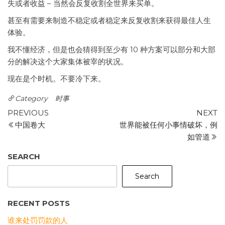
失或者收益 – 当然会反复收割全世界来买单。
甚至有需要来制造不稳定或者稳定来反复收割来获得最佳人生
体验。
我不懂经济，但是也会猜得到至少有 10 种方案可以部分和大部
分的解决这个大家集体被宰的状况。
现在是个时机。不要冷下来。
Category
时事
Post
Previous
N
PREVIOUS
NEXT
Post
P
中国卷大
世界能被任何小事情破坏，例
navigation
如管道
SEARCH
Search
RECENT POSTS
谁来处罚罚款的人