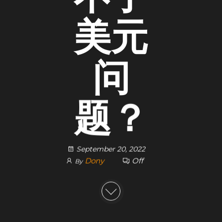
美元
问
题？
September 20, 2022
Dony
Off
By