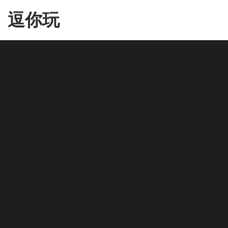
Skip
逗你玩
to
the
content