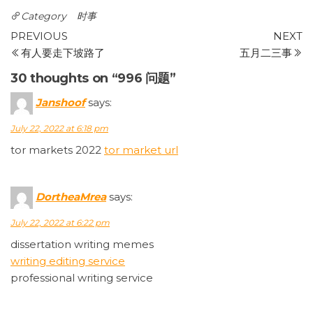
Category
时事
Post
Previous
N
PREVIOUS
NEXT
Post
P
有人要走下坡路了
五月二三事
navigation
30 thoughts on “996 问题”
Janshoof
says:
July 22, 2022 at 6:18 pm
tor markets 2022
tor market url
DortheaMrea
says:
July 22, 2022 at 6:22 pm
dissertation writing memes
writing editing service
professional writing service