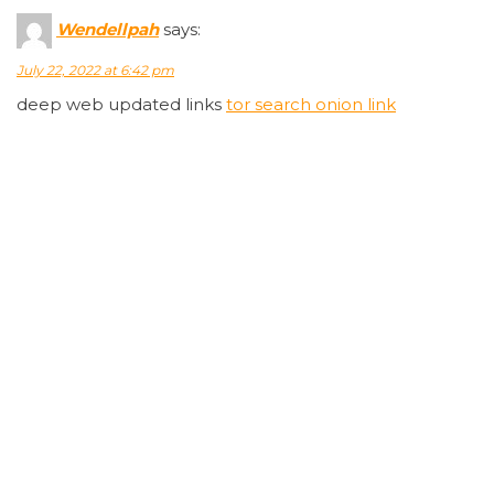
Wendellpah
says:
July 22, 2022 at 6:42 pm
deep web updated links
tor search onion link
ZacharyWoumb
says:
July 22, 2022 at 6:42 pm
dark markets canada
buy drugs on darknet
Timmyannew
says:
July 22, 2022 at 6:42 pm
darknet links 2022 drugs
hacking tools darknet
markets