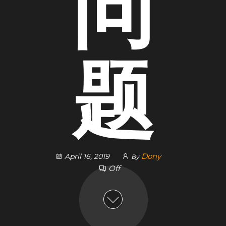
问
题
Dony
April 16, 2019
By
Off