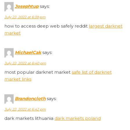
Josephtup
says:
July 22, 2022 at 6:39 pm
how to access deep web safely reddit
largest darknet
market
MichaelCak
says:
July 22, 2022 at 6:40 pm
most popular darknet market
safe list of darknet
market links
Brandoncloth
says:
July 22, 2022 at 6:42 pm
dark markets lithuania
dark markets poland