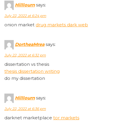
Hilllourn
says:
July 22, 2022 at 6:24 pm
onion market
drug markets dark web
DortheaMrea
says:
July 22, 2022 at 6:32 pm
dissertation vs thesis
thesis dissertation writing
do my dissertation
Hilllourn
says:
July 22, 2022 at 6:36 pm
darknet marketplace
tor markets