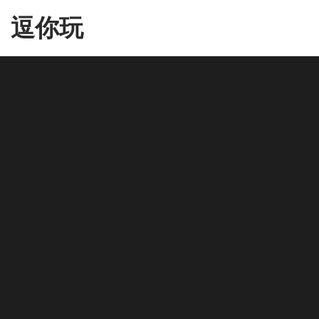
Skip
逗你玩
to
the
content