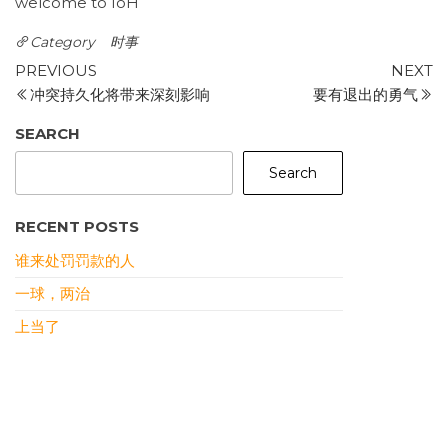
welcome to IoH
Category
时事
Post
Previous
N
PREVIOUS
NEXT
Post
P
冲突持久化将带来深刻影响
要有退出的勇气
navigation
SEARCH
Search
RECENT POSTS
谁来处罚罚款的人
一球，两治
上当了
资本社会主义VS社会资本主义
《哪吒2》现象
RECENT COMMENTS