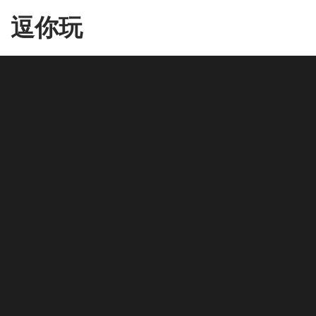
Skip
逗你玩
to
the
content