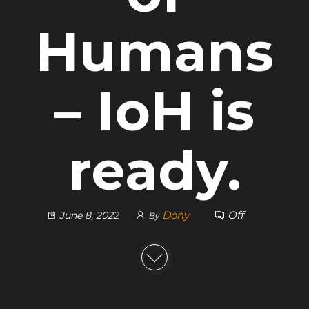
Humans
– IoH is
ready.
Dony
Off
June 8, 2022
By