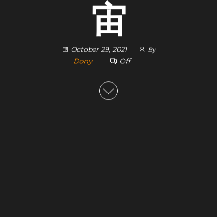
宙
October 29, 2021
By
Dony
Off