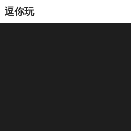
Skip
逗你玩
to
the
content