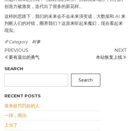
创造力被激发，迭代出了很多的新花样。
这样的思路下，我们的未来会不会未来演变成，大数据和 AI 来
判断人们的对错，圈养我们？这原来听起来魔幻，现在看起来
现实。
Category
时事
Post
Previous
N
PREVIOUS
NEXT
Post
P
要有退出的勇气
本站恢复上线
navigation
SEARCH
Search
RECENT POSTS
谁来处罚罚款的人
一球，两治
上当了