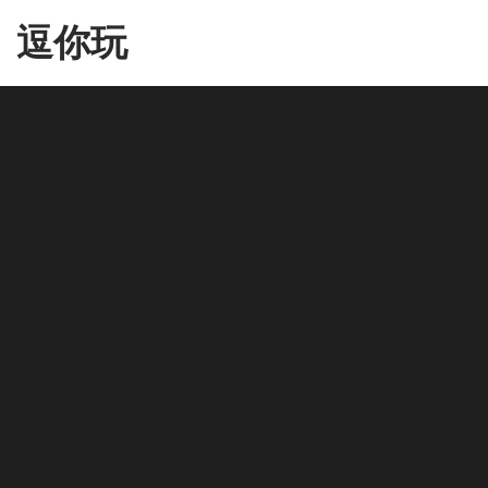
Skip
逗你玩
to
the
content