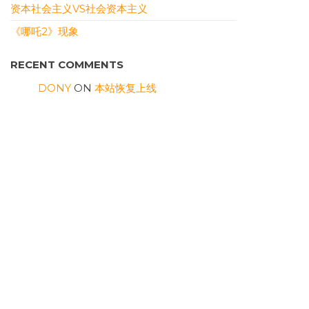
资本社会主义VS社会资本主义
《哪吒2》现象
RECENT COMMENTS
DONY
ON
本站恢复上线
سمعها
ON
裹挟式沉沦
سمعها
ON
裹挟式沉沦
RONALDUTIND
ON
三则
WILLIAMSOG
ON
表面要顶住
ARCHIVES
JULY 2026
MAY 2026
AUGUST 2025