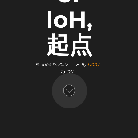
IoH,
起点
Dony
June 17, 2022
By
Off